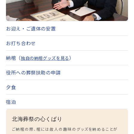
お迎え・ご遺体の安置
お打ち合わせ
納棺（
）
独自の納棺グッズを見る
役所への葬祭扶助の申請
夕食
宿泊
北海葬祭の心くばり
ご納棺の際、棺には故人の趣味のグッズを納めることが