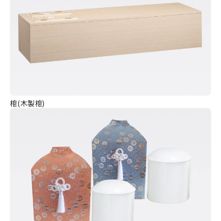
棺(木製棺)