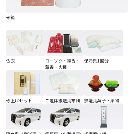
骨箱
ローソク・線香・
仏衣
保冷剤1回分
薫香・火種
骨上げセット
祭壇用菓子・果物
ご遺体搬送用布団
寝台車（搬送車: 1
霊柩車（火葬場行:
式場案内板