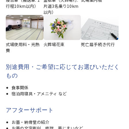
行程10km以内）
片道3名乗り10km
以内）
式場使用料・光熱
火葬場花束
死亡届手続き代行
費
別途費用・ご希望に応じてお選びいただく
もの
食事関係
宿泊用寝具・アメニティ など
アフターサポート
お墓・納骨堂の紹介
お墓の文字彫刻、修理、墓じまいなど